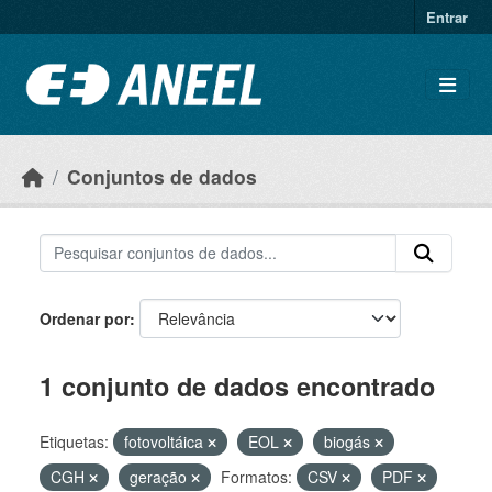
Ir para o conteúdo principal
Entrar
Conjuntos de dados
Ordenar por
1 conjunto de dados encontrado
Etiquetas:
fotovoltáica
EOL
biogás
CGH
geração
Formatos:
CSV
PDF