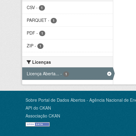
CSV
-
1
PARQUET
-
1
PDF
-
1
ZIP
-
1
Licenças
Licença Aberta...
-
1
Sobre Portal de Dados Abertos - Agência Nacional de Ene
API do CKAN
Associação CKAN