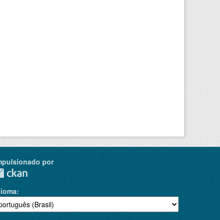
mpulsionado por
dioma