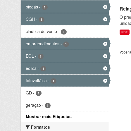
biogás
-
1
Rela
O pre
CGH
-
1
unida
cinética do vento
-
1
PDF
empreendimentos
-
1
Você t
EOL
-
1
eólica
-
1
fotovoltáica
-
1
GD
-
1
geração
-
1
Mostrar mais Etiquetas
Formatos