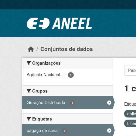
Ir para o conteúdo principal
Conjuntos de dados
Organizações
Agência Nacional...
-
1
1 
Grupos
Geração Distribuída
-
1
Etique
eóli
Etiquetas
Lice
bagaço de cana
-
1