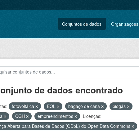
Conjuntos de dados
Organizações
conjunto de dados encontrado
tas:
fotovoltáica
EOL
bagaço de cana
biogás
ca
CGH
empreendimentos
Licenças:
nça Aberta para Bases de Dados (ODbL) do Open Data Commons