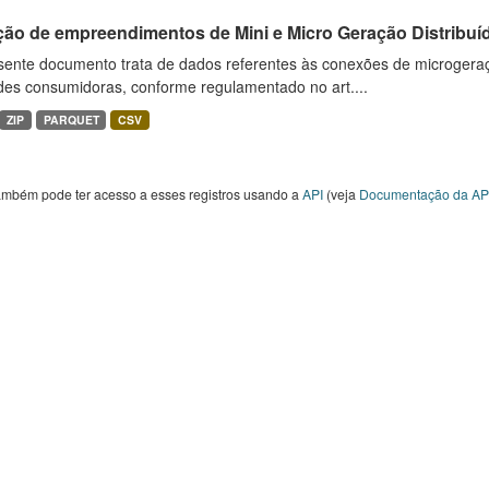
ção de empreendimentos de Mini e Micro Geração Distribuí
sente documento trata de dados referentes às conexões de microgera
des consumidoras, conforme regulamentado no art....
ZIP
PARQUET
CSV
ambém pode ter acesso a esses registros usando a
API
(veja
Documentação da AP