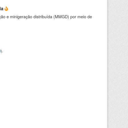
da
ção e minigeração distribuída (MMGD) por meio de
I
).