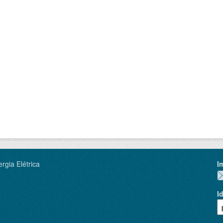
rgia Elétrica
I
I