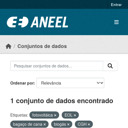
Ir para o conteúdo principal
Entrar
Conjuntos de dados
Ordenar por
1 conjunto de dados encontrado
Etiquetas:
fotovoltáica
EOL
bagaço de cana
biogás
CGH