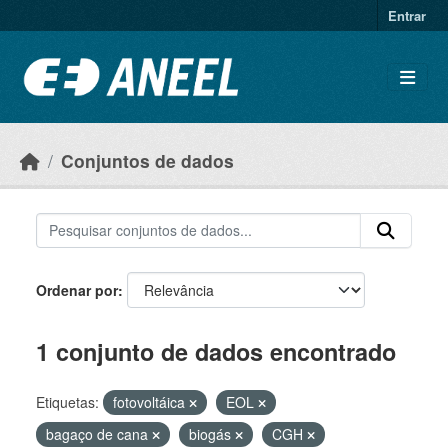
Ir para o conteúdo principal
Entrar
Conjuntos de dados
Ordenar por
1 conjunto de dados encontrado
Etiquetas:
fotovoltáica
EOL
bagaço de cana
biogás
CGH