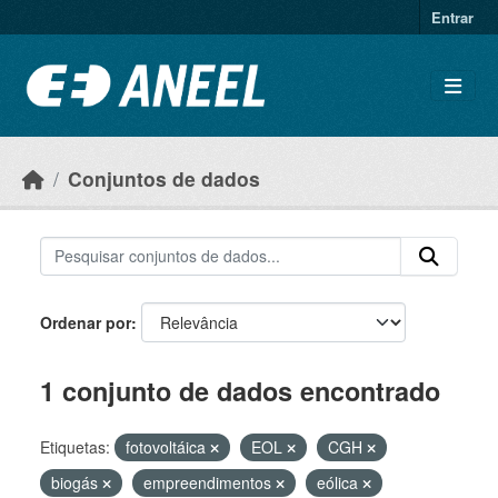
Ir para o conteúdo principal
Entrar
Conjuntos de dados
Ordenar por
1 conjunto de dados encontrado
Etiquetas:
fotovoltáica
EOL
CGH
biogás
empreendimentos
eólica