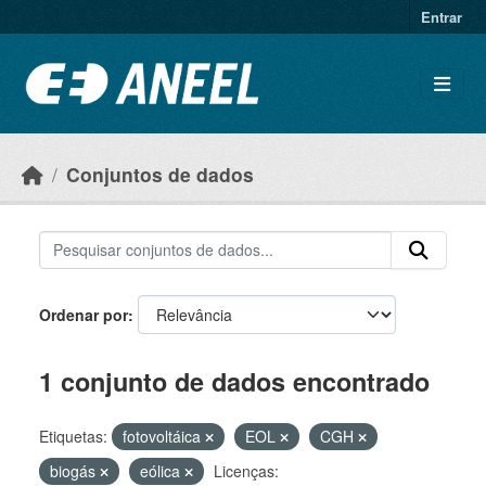
Ir para o conteúdo principal
Entrar
Conjuntos de dados
Ordenar por
1 conjunto de dados encontrado
Etiquetas:
fotovoltáica
EOL
CGH
biogás
eólica
Licenças: