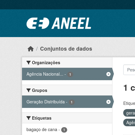
Ir para o conteúdo principal
Conjuntos de dados
Organizações
Agência Nacional...
-
1
1 
Grupos
Geração Distribuída
-
1
Etique
ger
Etiquetas
Agên
bagaço de cana
-
1