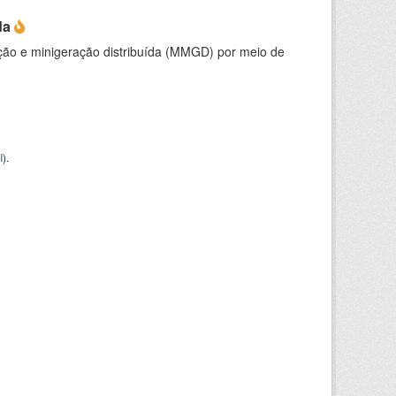
da
ção e minigeração distribuída (MMGD) por meio de
I
).