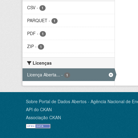
CSV
-
1
PARQUET
-
1
PDF
-
1
ZIP
-
1
Licenças
Licença Aberta...
-
1
Sobre Portal de Dados Abertos - Agência Nacional de Ene
API do CKAN
Associação CKAN