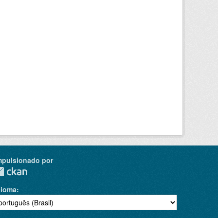
mpulsionado por
dioma