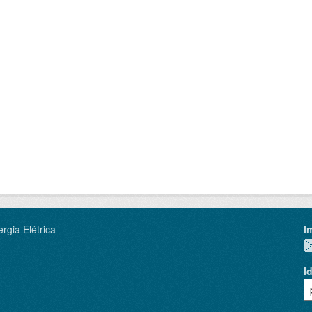
rgia Elétrica
I
I