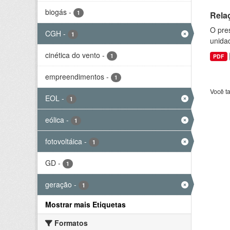
biogás
-
1
Rela
O pre
CGH
-
1
unida
cinética do vento
-
1
PDF
empreendimentos
-
1
Você t
EOL
-
1
eólica
-
1
fotovoltáica
-
1
GD
-
1
geração
-
1
Mostrar mais Etiquetas
Formatos