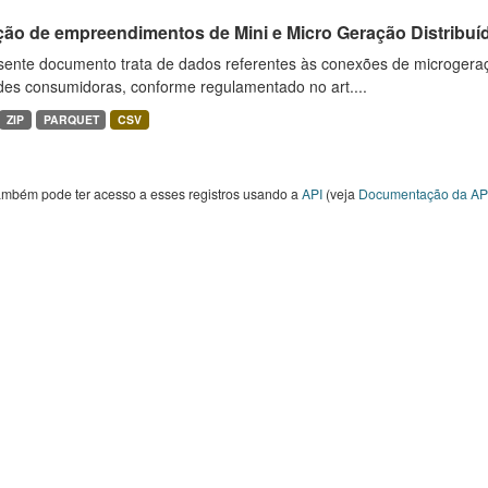
ção de empreendimentos de Mini e Micro Geração Distribuí
sente documento trata de dados referentes às conexões de microgera
des consumidoras, conforme regulamentado no art....
ZIP
PARQUET
CSV
ambém pode ter acesso a esses registros usando a
API
(veja
Documentação da AP