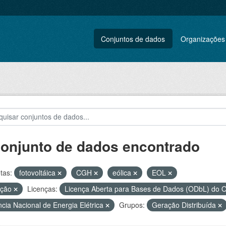
Conjuntos de dados
Organizações
conjunto de dados encontrado
tas:
fotovoltáica
CGH
eólica
EOL
ação
Licenças:
Licença Aberta para Bases de Dados (ODbL) d
cia Nacional de Energia Elétrica
Grupos:
Geração Distribuída