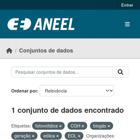
Ir para o conteúdo principal
Entrar
Conjuntos de dados
Ordenar por
1 conjunto de dados encontrado
Etiquetas:
fotovoltáica
CGH
biogás
geração
eólica
EOL
Organizações: