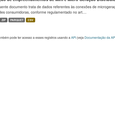
sente documento trata de dados referentes às conexões de microgera
des consumidoras, conforme regulamentado no art....
ZIP
PARQUET
CSV
ambém pode ter acesso a esses registros usando a
API
(veja
Documentação da AP