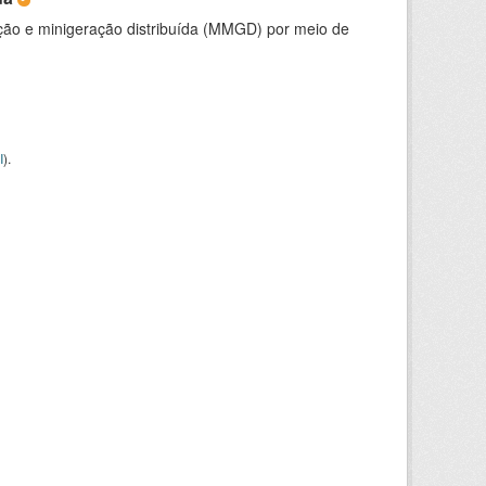
ção e minigeração distribuída (MMGD) por meio de
I
).