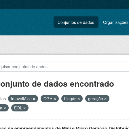
Conjuntos de dados
Organizações
conjunto de dados encontrado
tas:
fotovoltáica
CGH
biogás
geração
ca
EOL
ção de empreendimentos de Mini e Micro Geração Distribuí