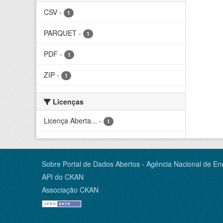
CSV
-
1
PARQUET
-
1
PDF
-
1
ZIP
-
1
Licenças
Licença Aberta...
-
1
Sobre Portal de Dados Abertos - Agência Nacional de Ene
API do CKAN
Associação CKAN