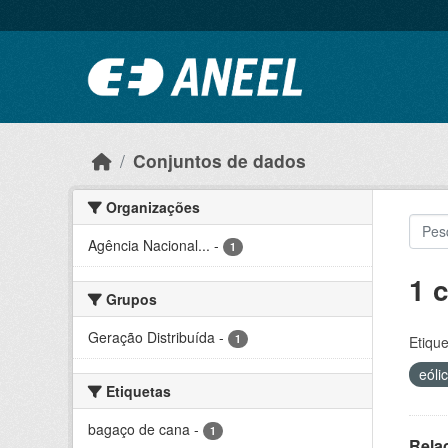
Ir para o conteúdo principal
Conjuntos de dados
Organizações
Agência Nacional...
-
1
1 
Grupos
Geração Distribuída
-
1
Etique
eóli
Etiquetas
bagaço de cana
-
1
Rela