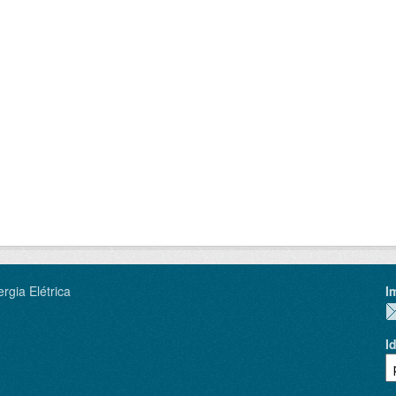
rgia Elétrica
I
I