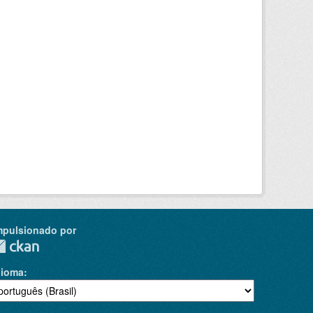
mpulsionado por
dioma