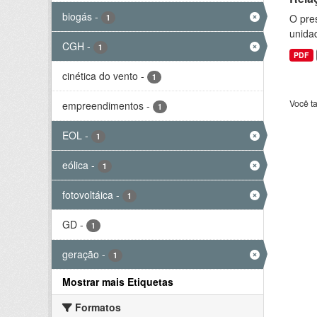
biogás
-
O pre
1
unida
CGH
-
1
PDF
cinética do vento
-
1
Você t
empreendimentos
-
1
EOL
-
1
eólica
-
1
fotovoltáica
-
1
GD
-
1
geração
-
1
Mostrar mais Etiquetas
Formatos