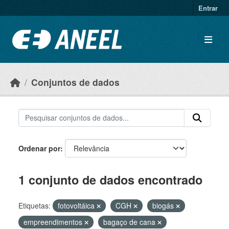
Ir para o conteúdo principal
Entrar
Conjuntos de dados
Ordenar por
1 conjunto de dados encontrado
Etiquetas:
fotovoltáica
CGH
biogás
empreendimentos
bagaço de cana