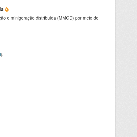
da
ção e minigeração distribuída (MMGD) por meio de
I
).