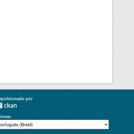
mpulsionado por
dioma