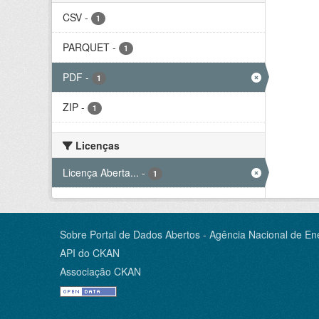
CSV
-
1
PARQUET
-
1
PDF
-
1
ZIP
-
1
Licenças
Licença Aberta...
-
1
Sobre Portal de Dados Abertos - Agência Nacional de Ene
API do CKAN
Associação CKAN