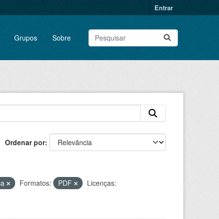
Entrar
Grupos
Sobre
Ordenar por
ca
Formatos:
PDF
Licenças: