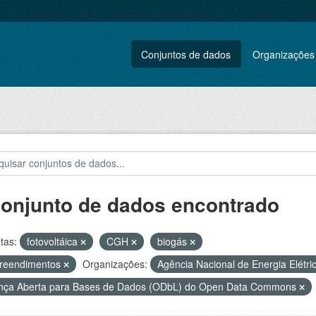
Conjuntos de dados
Organizações
conjunto de dados encontrado
tas:
fotovoltáica
CGH
biogás
reendimentos
Organizações:
Agência Nacional de Energia Elétri
nça Aberta para Bases de Dados (ODbL) do Open Data Commons