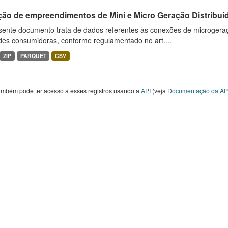
ção de empreendimentos de Mini e Micro Geração Distribuí
sente documento trata de dados referentes às conexões de microgera
des consumidoras, conforme regulamentado no art....
ZIP
PARQUET
CSV
ambém pode ter acesso a esses registros usando a
API
(veja
Documentação da AP