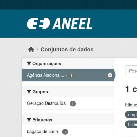
Ir para o conteúdo principal
Conjuntos de dados
Organizações
Agência Nacional...
-
1
1 
Grupos
Geração Distribuída
-
1
Etique
emp
Etiquetas
Lice
bagaço de cana
-
1