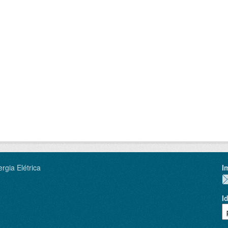
rgia Elétrica
I
I