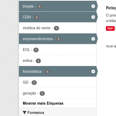
biogás
-
1
Rela
O pre
CGH
-
1
unida
cinética do vento
-
1
PDF
empreendimentos
-
1
Você t
EOL
-
1
eólica
-
1
fotovoltáica
-
1
GD
-
1
geração
-
1
Mostrar mais Etiquetas
Formatos