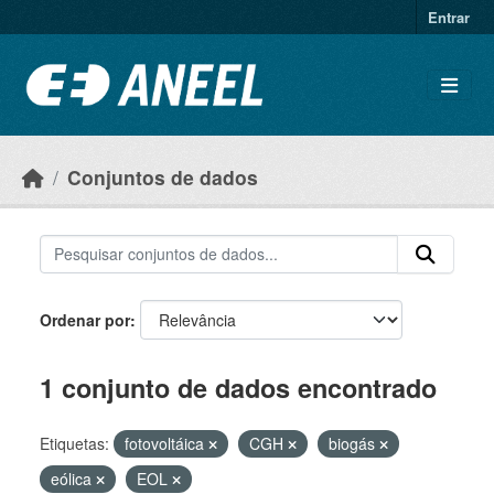
Ir para o conteúdo principal
Entrar
Conjuntos de dados
Ordenar por
1 conjunto de dados encontrado
Etiquetas:
fotovoltáica
CGH
biogás
eólica
EOL