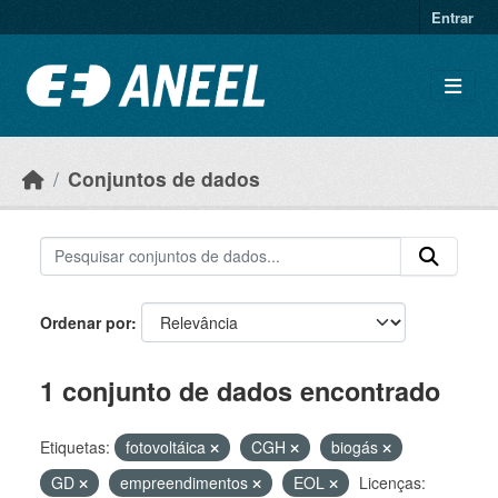
Ir para o conteúdo principal
Entrar
Conjuntos de dados
Ordenar por
1 conjunto de dados encontrado
Etiquetas:
fotovoltáica
CGH
biogás
GD
empreendimentos
EOL
Licenças: