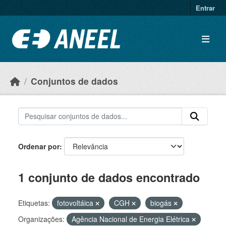
Ir para o conteúdo principal
Entrar
Conjuntos de dados
Ordenar por
1 conjunto de dados encontrado
Etiquetas:
fotovoltáica
CGH
biogás
Organizações:
Agência Nacional de Energia Elétrica