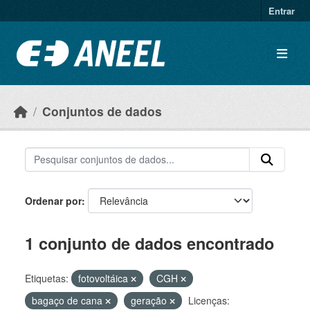
Ir para o conteúdo principal
Entrar
Conjuntos de dados
Ordenar por
1 conjunto de dados encontrado
Etiquetas:
fotovoltáica
CGH
bagaço de cana
geração
Licenças: