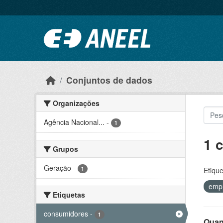
Ir para o conteúdo principal
Conjuntos de dados
Organizações
Agência Nacional...
-
1
1 
Grupos
Geração
-
1
Etique
emp
Etiquetas
consumidores
-
1
Quant