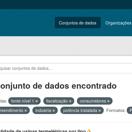
Conjuntos de dados
Organizações
conjunto de dados encontrado
tas:
fonte nível 1
fiscalização
consumidores
reendimento
indústria
potência instalada
Formatos:
idade de usinas termelétricas por tipo