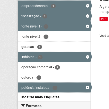
empreendimento
-
A gera
1
transp
fiscalização
-
1
PDF
fonte nível 1
-
1
Você t
fonte nível 2
-
1
geracao
-
1
indústria
-
1
operação comercial
-
1
outorga
-
1
potência instalada
-
1
Mostrar mais Etiquetas
Formatos