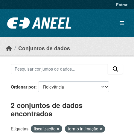
Ir para o conteúdo principal
Entrar
Conjuntos de dados
Ordenar por
2 conjuntos de dados
encontrados
Etiquetas:
fiscalização
termo intimação