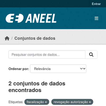
Ir para o conteúdo principal
Entrar
Conjuntos de dados
Ordenar por
2 conjuntos de dados
encontrados
Etiquetas:
fiscalização
revogação autorização