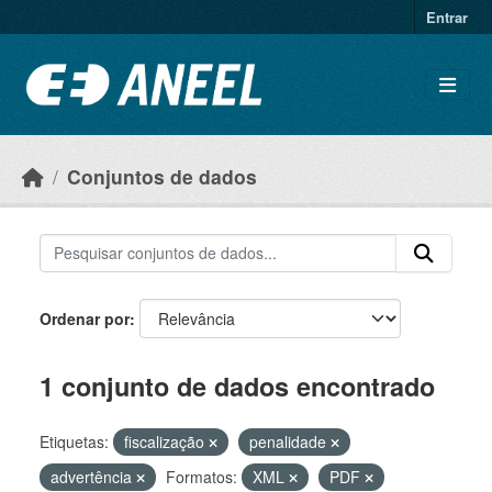
Ir para o conteúdo principal
Entrar
Conjuntos de dados
Ordenar por
1 conjunto de dados encontrado
Etiquetas:
fiscalização
penalidade
advertência
Formatos:
XML
PDF