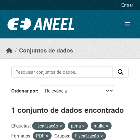
Ir para o conteúdo principal
Entrar
Conjuntos de dados
Ordenar por
1 conjunto de dados encontrado
Etiquetas:
fiscalização
pena
multa
Formatos:
PDF
Grupos:
Fiscalização