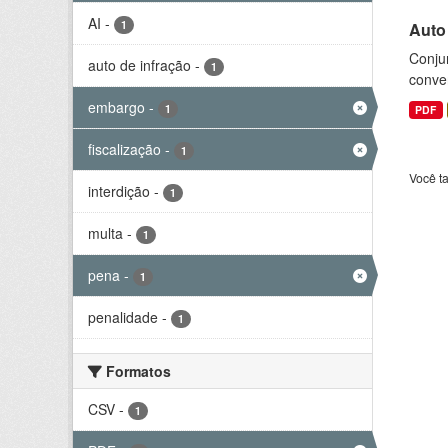
AI
-
1
Auto
Conjun
auto de infração
-
1
conve
embargo
-
1
PDF
fiscalização
-
1
Você t
interdição
-
1
multa
-
1
pena
-
1
penalidade
-
1
Formatos
CSV
-
1