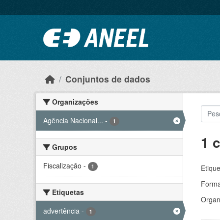
Ir para o conteúdo principal
Conjuntos de dados
Organizações
Agência Nacional...
-
1
1 
Grupos
Fiscalização
-
1
Etique
Forma
Etiquetas
Organ
advertência
-
1