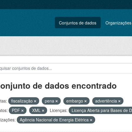
Conjuntos de dados
Organizações
conjunto de dados encontrado
tas:
fiscalização
pena
embargo
advertência
tos:
PDF
XML
Licenças:
Licença Aberta para Bases de
izações:
Agência Nacional de Energia Elétrica