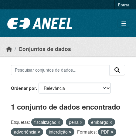
Ir para o conteúdo principal
Entrar
Conjuntos de dados
Ordenar por
1 conjunto de dados encontrado
Etiquetas:
fiscalização
pena
embargo
advertência
interdição
Formatos:
PDF