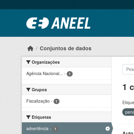
Ir para o conteúdo principal
Conjuntos de dados
Organizações
Agência Nacional...
-
1
1 
Grupos
Fiscalização
-
1
Etique
pen
Etiquetas
advertência
-
1
Auto