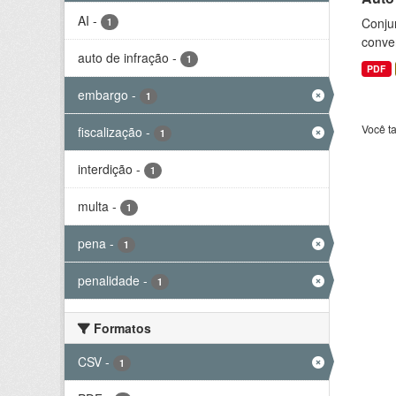
AI
-
Conjun
1
conve
auto de infração
-
1
PDF
embargo
-
1
Você t
fiscalização
-
1
interdição
-
1
multa
-
1
pena
-
1
penalidade
-
1
Formatos
CSV
-
1