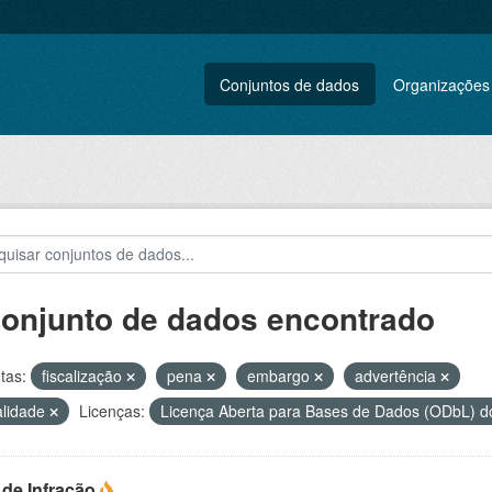
Conjuntos de dados
Organizações
conjunto de dados encontrado
tas:
fiscalização
pena
embargo
advertência
alidade
Licenças:
Licença Aberta para Bases de Dados (ODbL)
 de Infração