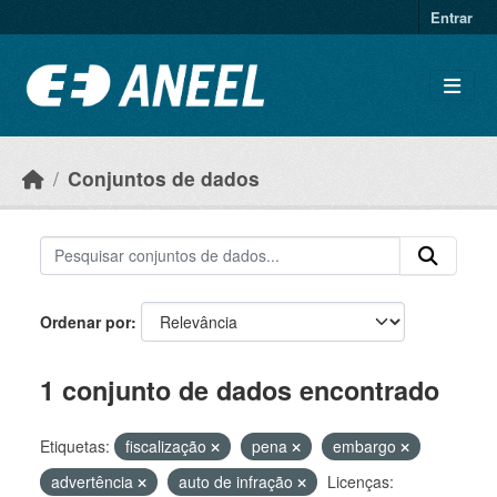
Ir para o conteúdo principal
Entrar
Conjuntos de dados
Ordenar por
1 conjunto de dados encontrado
Etiquetas:
fiscalização
pena
embargo
advertência
auto de infração
Licenças: