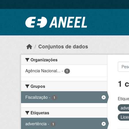
Ir para o conteúdo principal
Conjuntos de dados
Organizações
Agência Nacional...
-
1
1 
Grupos
Fiscalização
-
1
Etique
adve
Etiquetas
Lice
advertência
-
1