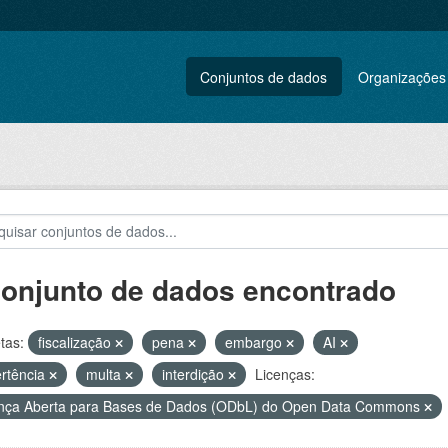
Conjuntos de dados
Organizações
conjunto de dados encontrado
tas:
fiscalização
pena
embargo
AI
rtência
multa
interdição
Licenças:
nça Aberta para Bases de Dados (ODbL) do Open Data Commons