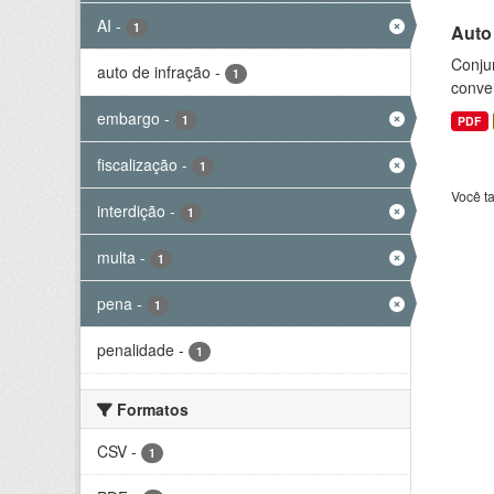
AI
-
1
Auto
Conjun
auto de infração
-
1
conve
embargo
-
1
PDF
fiscalização
-
1
Você t
interdição
-
1
multa
-
1
pena
-
1
penalidade
-
1
Formatos
CSV
-
1