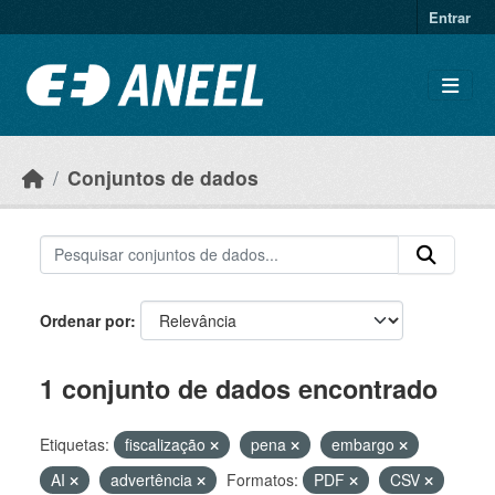
Ir para o conteúdo principal
Entrar
Conjuntos de dados
Ordenar por
1 conjunto de dados encontrado
Etiquetas:
fiscalização
pena
embargo
AI
advertência
Formatos:
PDF
CSV