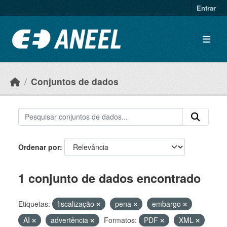
Ir para o conteúdo principal
Entrar
Conjuntos de dados
Ordenar por
1 conjunto de dados encontrado
Etiquetas:
fiscalização
pena
embargo
AI
advertência
Formatos:
PDF
XML