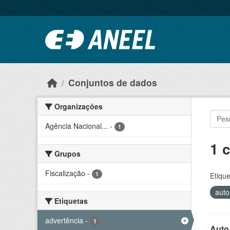
Ir para o conteúdo principal
Conjuntos de dados
Organizações
Agência Nacional...
-
1
1 
Grupos
Fiscalização
-
1
Etique
auto
Etiquetas
advertência
-
1
Auto