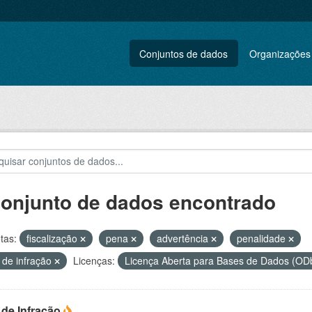
Conjuntos de dados
Organizações
conjunto de dados encontrado
tas:
fiscalização
pena
advertência
penalidade
 de infração
Licenças:
Licença Aberta para Bases de Dados (
 de Infração