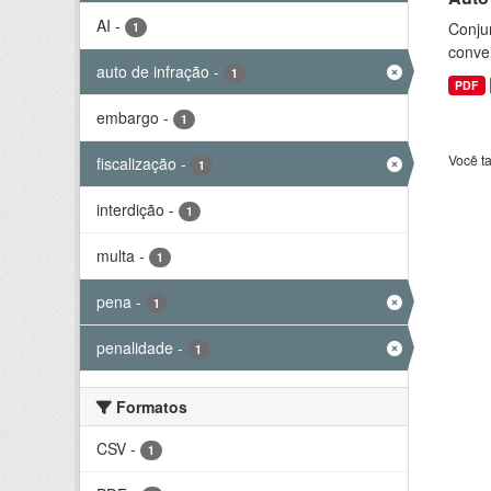
AI
-
Conjun
1
conve
auto de infração
-
1
PDF
embargo
-
1
Você t
fiscalização
-
1
interdição
-
1
multa
-
1
pena
-
1
penalidade
-
1
Formatos
CSV
-
1