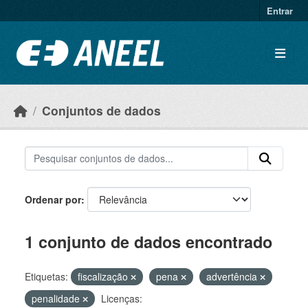
Ir para o conteúdo principal
Entrar
Conjuntos de dados
Ordenar por
1 conjunto de dados encontrado
Etiquetas:
fiscalização
pena
advertência
penalidade
Licenças: