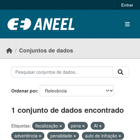
Ir para o conteúdo principal
Entrar
Conjuntos de dados
Ordenar por
1 conjunto de dados encontrado
Etiquetas:
fiscalização
pena
AI
advertência
penalidade
auto de infração