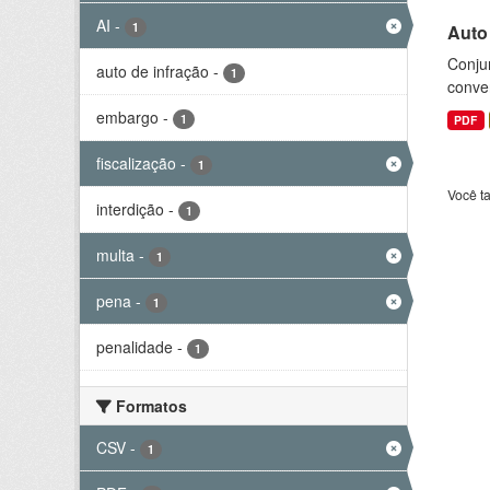
AI
-
1
Auto
Conjun
auto de infração
-
1
conve
embargo
-
1
PDF
fiscalização
-
1
Você t
interdição
-
1
multa
-
1
pena
-
1
penalidade
-
1
Formatos
CSV
-
1