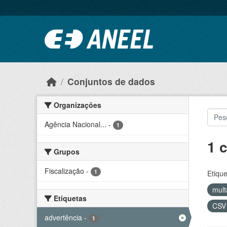
Ir para o conteúdo principal
Conjuntos de dados
Organizações
Agência Nacional...
-
1
1 
Grupos
Fiscalização
-
1
Etique
mul
Etiquetas
CS
advertência
-
1