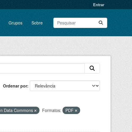
Entrar
Grupos
Sobre
Ordenar por
pen Data Commons
Formatos:
PDF