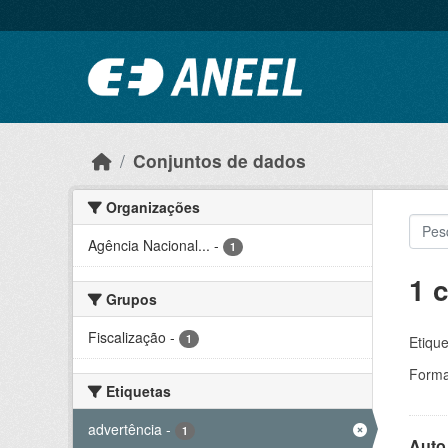
Ir para o conteúdo principal
Conjuntos de dados
Organizações
Agência Nacional...
-
1
1 
Grupos
Fiscalização
-
1
Etique
Forma
Etiquetas
advertência
-
1
Auto