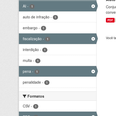
AI
-
Conjun
1
conve
auto de infração
-
1
PDF
embargo
-
1
Você t
fiscalização
-
1
interdição
-
1
multa
-
1
pena
-
1
penalidade
-
1
Formatos
CSV
-
1