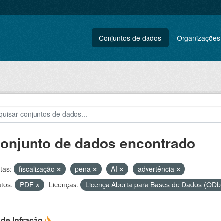
Conjuntos de dados
Organizações
conjunto de dados encontrado
tas:
fiscalização
pena
AI
advertência
tos:
PDF
Licenças:
Licença Aberta para Bases de Dados (O
 de Infração