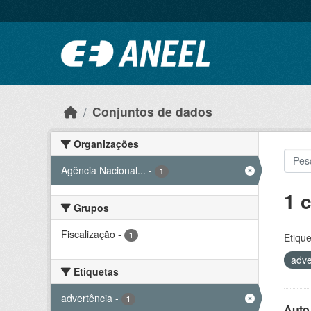
Ir para o conteúdo principal
Conjuntos de dados
Organizações
Agência Nacional...
-
1
1 
Grupos
Fiscalização
-
1
Etique
adve
Etiquetas
advertência
-
1
Auto