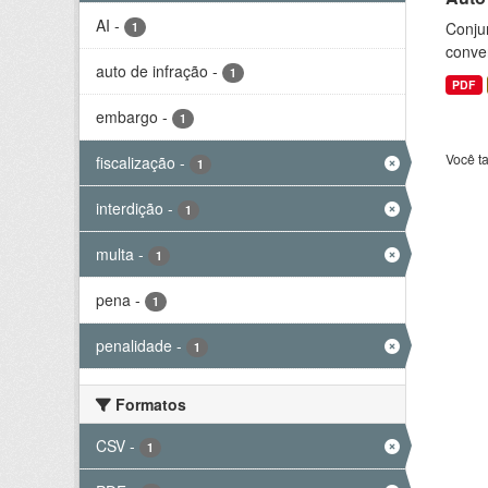
AI
-
Conjun
1
conve
auto de infração
-
1
PDF
embargo
-
1
Você t
fiscalização
-
1
interdição
-
1
multa
-
1
pena
-
1
penalidade
-
1
Formatos
CSV
-
1