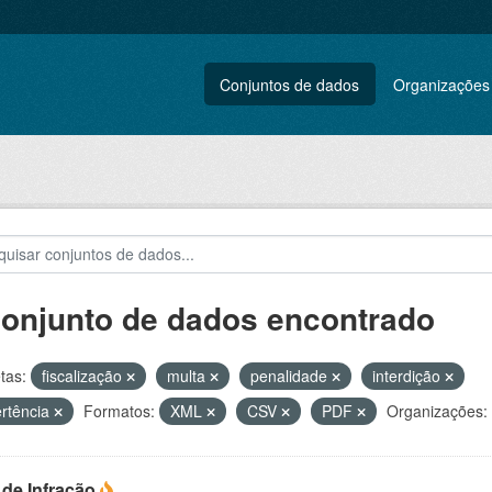
Conjuntos de dados
Organizações
conjunto de dados encontrado
tas:
fiscalização
multa
penalidade
interdição
rtência
Formatos:
XML
CSV
PDF
Organizações:
 de Infração