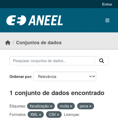
Ir para o conteúdo principal
Entrar
Conjuntos de dados
Ordenar por
1 conjunto de dados encontrado
Etiquetas:
fiscalização
multa
pena
Formatos:
XML
CSV
Licenças: