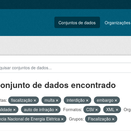
Conjuntos de dados
Organizações
conjunto de dados encontrado
tas:
fiscalização
multa
interdição
embargo
alidade
auto de infração
Formatos:
CSV
XML
Org
cia Nacional de Energia Elétrica
Grupos:
Fiscalização