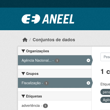
Ir para o conteúdo principal
Conjuntos de dados
Organizações
Agência Nacional...
-
1
1 
Grupos
Fiscalização
-
1
Etique
pen
Etiquetas
Agên
advertência
-
1