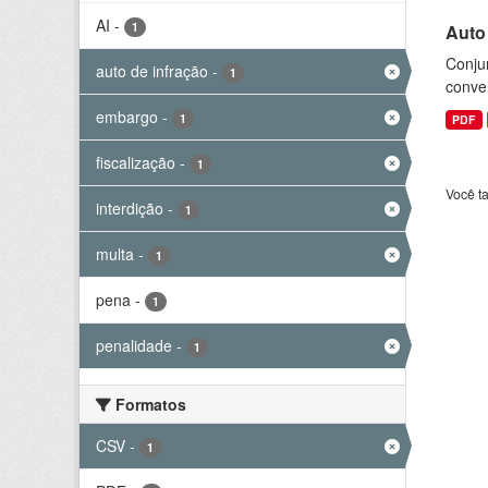
AI
-
1
Auto
Conjun
auto de infração
-
1
conve
embargo
-
1
PDF
fiscalização
-
1
Você t
interdição
-
1
multa
-
1
pena
-
1
penalidade
-
1
Formatos
CSV
-
1