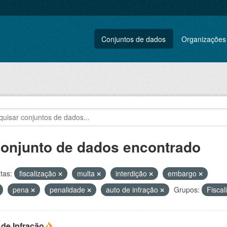
Conjuntos de dados
Organizações
conjunto de dados encontrado
tas:
fiscalização
multa
interdição
embargo
pena
penalidade
auto de infração
Grupos:
Fisca
 de Infração