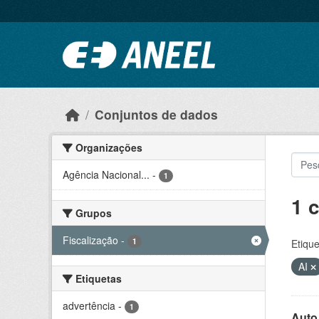
Ir para o conteúdo principal
Conjuntos de dados
Organizações
Agência Nacional...
-
1
1 
Grupos
Fiscalização
-
1
Etique
AI
Etiquetas
advertência
-
1
Auto