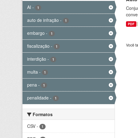
AI
-
Conjun
1
conve
auto de infração
-
1
PDF
embargo
-
1
Você t
fiscalização
-
1
interdição
-
1
multa
-
1
pena
-
1
penalidade
-
1
Formatos
CSV
-
1