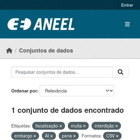
Ir para o conteúdo principal
Entrar
Conjuntos de dados
Ordenar por
1 conjunto de dados encontrado
Etiquetas:
fiscalização
multa
interdição
embargo
AI
pena
Formatos:
CSV