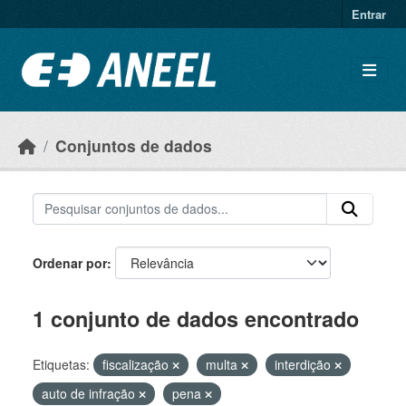
Ir para o conteúdo principal
Entrar
Conjuntos de dados
Ordenar por
1 conjunto de dados encontrado
Etiquetas:
fiscalização
multa
interdição
auto de infração
pena