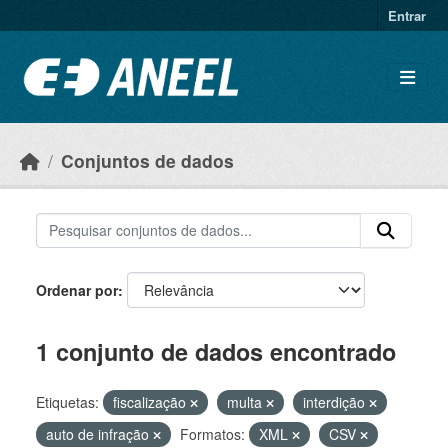
Ir para o conteúdo principal
Entrar
Conjuntos de dados
Ordenar por
1 conjunto de dados encontrado
Etiquetas:
fiscalização
multa
interdição
auto de infração
Formatos:
XML
CSV