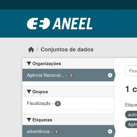
Ir para o conteúdo principal
Conjuntos de dados
Organizações
Agência Nacional...
-
1
1 
Grupos
Fiscalização
-
1
Etique
auto
Etiquetas
Agên
advertência
-
1