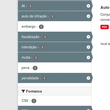
AI
-
1
Auto
Conjun
auto de infração
-
1
conve
embargo
-
1
PDF
fiscalização
-
1
Você t
interdição
-
1
multa
-
1
pena
-
1
penalidade
-
1
Formatos
CSV
-
1