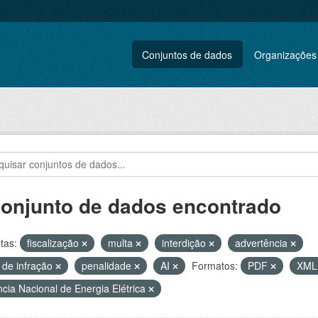
Conjuntos de dados
Organizações
conjunto de dados encontrado
tas:
fiscalização
multa
interdição
advertência
 de infração
penalidade
AI
Formatos:
PDF
XM
cia Nacional de Energia Elétrica