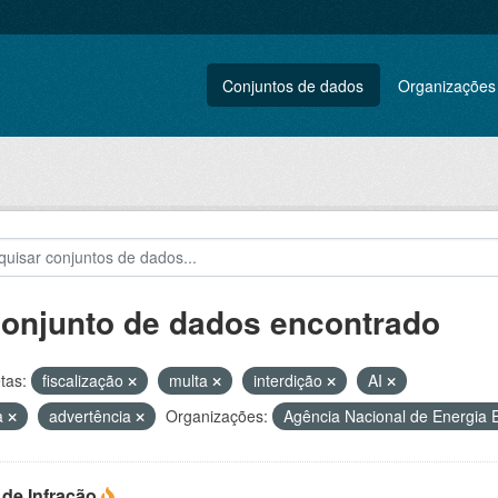
Conjuntos de dados
Organizações
conjunto de dados encontrado
tas:
fiscalização
multa
interdição
AI
a
advertência
Organizações:
Agência Nacional de Energia E
 de Infração