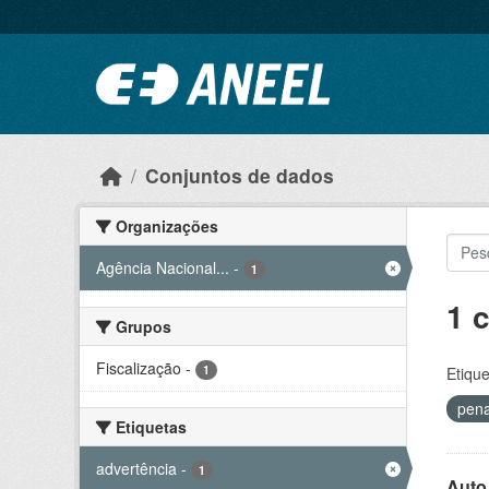
Ir para o conteúdo principal
Conjuntos de dados
Organizações
Agência Nacional...
-
1
1 
Grupos
Fiscalização
-
1
Etique
pen
Etiquetas
advertência
-
1
Auto