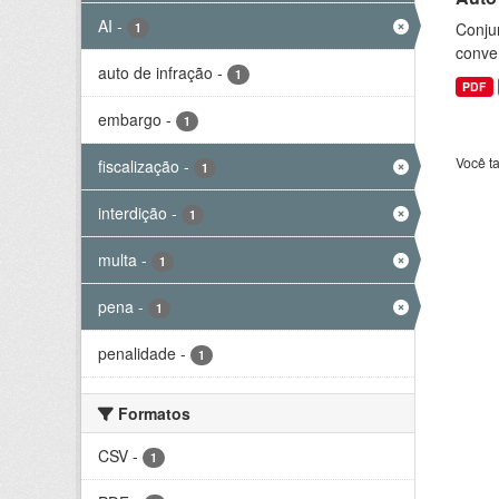
AI
-
Conjun
1
conve
auto de infração
-
1
PDF
embargo
-
1
Você t
fiscalização
-
1
interdição
-
1
multa
-
1
pena
-
1
penalidade
-
1
Formatos
CSV
-
1