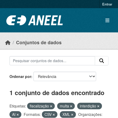
Ir para o conteúdo principal
Entrar
Conjuntos de dados
Ordenar por
1 conjunto de dados encontrado
Etiquetas:
fiscalização
multa
interdição
AI
Formatos:
CSV
XML
Organizações: