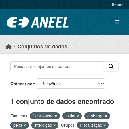
Ir para o conteúdo principal
Entrar
Conjuntos de dados
Ordenar por
1 conjunto de dados encontrado
Etiquetas:
fiscalização
multa
embargo
pena
interdição
Grupos:
Fiscalização