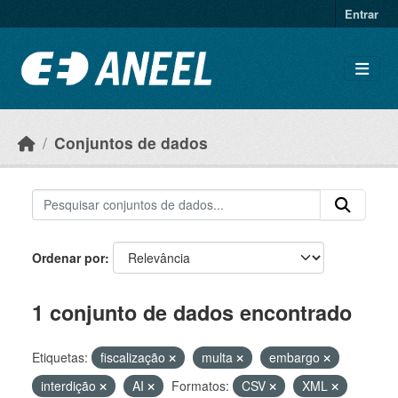
Ir para o conteúdo principal
Entrar
Conjuntos de dados
Ordenar por
1 conjunto de dados encontrado
Etiquetas:
fiscalização
multa
embargo
interdição
AI
Formatos:
CSV
XML