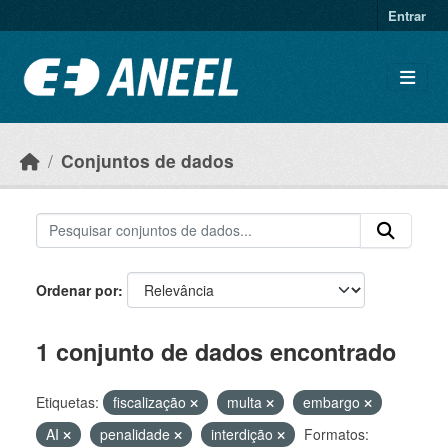
Ir para o conteúdo principal
Entrar
Conjuntos de dados
Ordenar por
1 conjunto de dados encontrado
Etiquetas:
fiscalização
multa
embargo
AI
penalidade
interdição
Formatos: