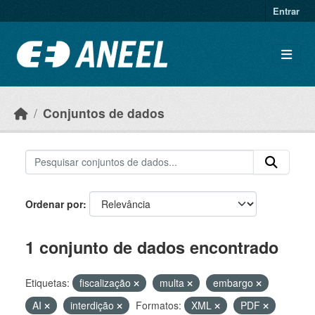
Ir para o conteúdo principal
Entrar
Conjuntos de dados
Ordenar por
1 conjunto de dados encontrado
Etiquetas:
fiscalização
multa
embargo
AI
interdição
Formatos:
XML
PDF