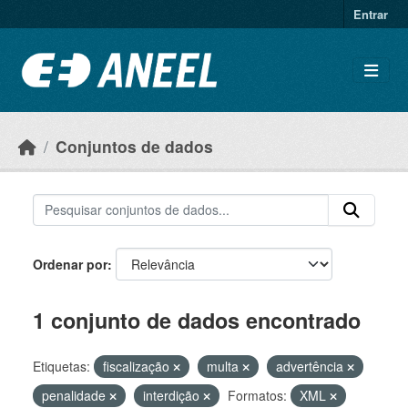
Ir para o conteúdo principal
Entrar
Conjuntos de dados
Ordenar por
1 conjunto de dados encontrado
Etiquetas:
fiscalização
multa
advertência
penalidade
interdição
Formatos:
XML