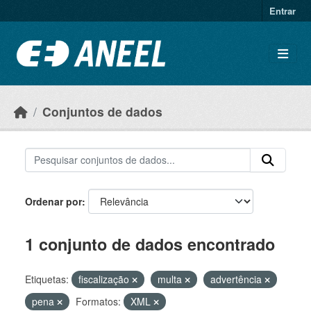
Ir para o conteúdo principal
Entrar
Conjuntos de dados
Ordenar por
1 conjunto de dados encontrado
Etiquetas:
fiscalização
multa
advertência
pena
Formatos:
XML