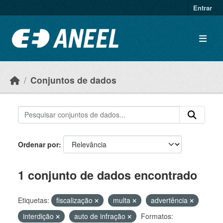
Ir para o conteúdo principal
Entrar
Conjuntos de dados
Ordenar por
1 conjunto de dados encontrado
Etiquetas:
fiscalização
multa
advertência
interdição
auto de infração
Formatos: