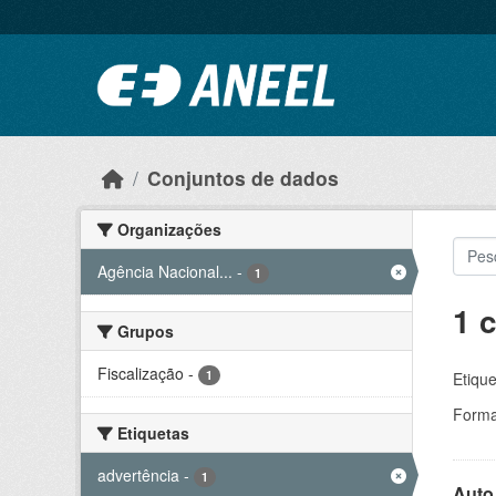
Ir para o conteúdo principal
Conjuntos de dados
Organizações
Agência Nacional...
-
1
1 
Grupos
Fiscalização
-
1
Etique
Forma
Etiquetas
advertência
-
1
Auto