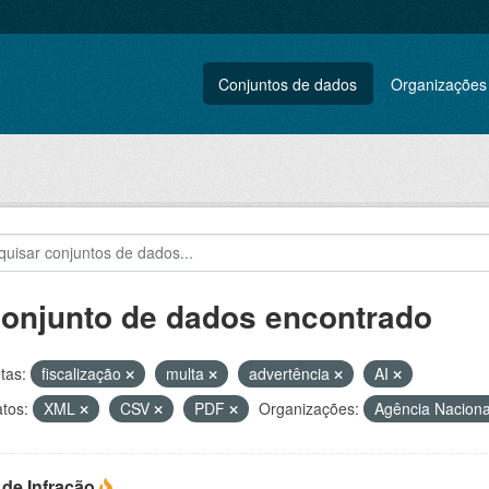
Conjuntos de dados
Organizações
conjunto de dados encontrado
tas:
fiscalização
multa
advertência
AI
tos:
XML
CSV
PDF
Organizações:
Agência Naciona
 de Infração