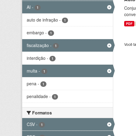
AI
-
Conjun
1
conve
auto de infração
-
1
PDF
embargo
-
1
Você t
fiscalização
-
1
interdição
-
1
multa
-
1
pena
-
1
penalidade
-
1
Formatos
CSV
-
1